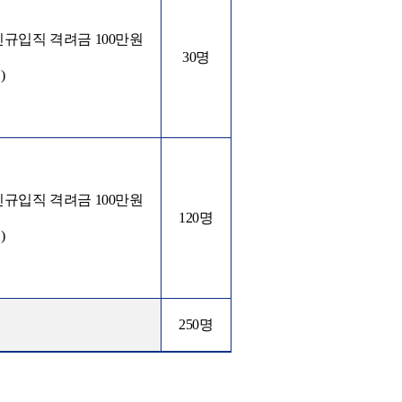
신규입직 격려금
100
만원
30
명
회
)
신규입직 격려금
100
만원
120
명
회
)
250
명