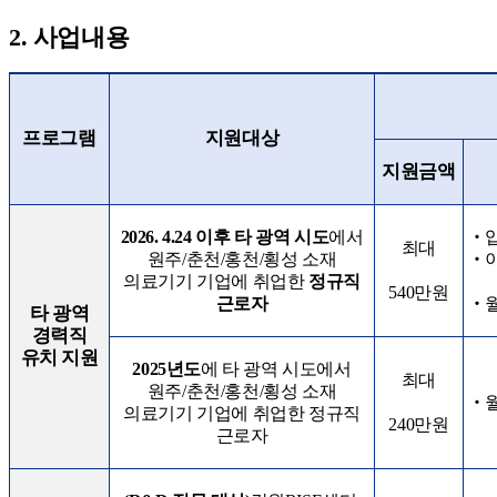
2.
사업내용
프로그램
지원대상
지원금액
2026. 4.24
이후 타 광역 시도
에서
‧
최대
원주
/
춘천
/
홍천
/
횡성 소재
‧
의료기기 기업에 취업한
정규직
540
만원
‧
근로자
타 광역
경력직
유치 지원
2025
년도
에 타 광역 시도에서
최대
원주
/
춘천
/
홍천
/
횡성 소재
‧
의료기기 기업에 취업한 정규직
240
만원
근로자