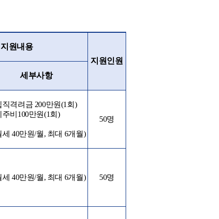
지원내용
지원인원
세부사항
입직격려금
200
만원
(1
회
)
이주비
100
만원
(1
회
)
50
명
월세
40
만원
/
월
,
최대
6
개월
)
월세
40
만원
/
월
,
최대
6
개월
)
50
명