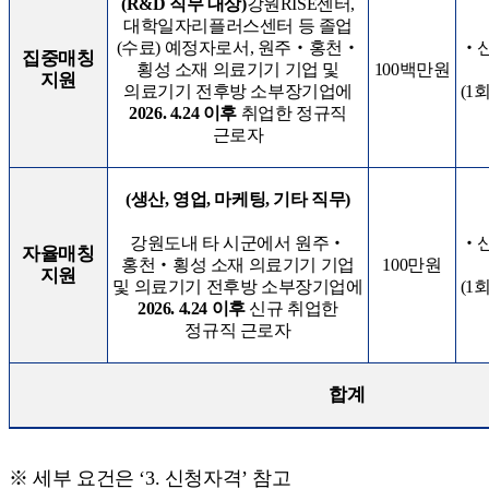
(R&D
직무 대상
)
강원
RISE
센터
,
대학일자리플러스센터 등 졸업
(
수료
)
예정자로서
,
원주
‧
홍천
‧
‧
집중매칭
횡성 소재 의료기기 기업 및
100
백만원
지원
(1
의료기기 전후방 소부장기업에
2026. 4.24
이후
취업한 정규직
근로자
(
생산
,
영업
,
마케팅
,
기타 직무
)
강원도내 타 시군에서 원주
‧
‧
자율매칭
홍천
‧
횡성 소재 의료기기 기업
100
만원
지원
및 의료기기 전후방 소부장기업에
(1
2026. 4.24
이후
신규 취업한
정규직 근로자
합계
※ 세부 요건은
‘3.
신청자격
’
참고