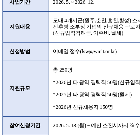
사업기간
2026. 5. ~ 2026. 12.
도내
4
개시군
(
원주
,
춘천
,
홍천
,
횡성
)
소
지원내용
전후방 소부장 기업의 신규채용 근로자
(
신규입직격려금
,
이주비
,
월세
)
신청방법
이메일 접수
(lsw@wmit.or.kr)
총
250
명
*2026
년 타 광역 경력직
50
명
(
신규입
지원규모
*2025
년 타 광역 경력직
50
명
(
월세
)
*2026
년 신규채용자
150
명
참여신청기간
2026. 5. 18.(
월
) ~
예산 소진시까지
※
수