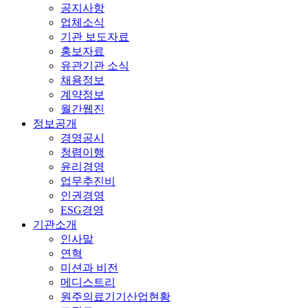
공지사항
업체소식
기관 보도자료
홍보자료
유관기관 소식
채용정보
계약정보
월간웹진
정보공개
경영공시
청렴이행
윤리경영
업무추진비
인권경영
ESG경영
기관소개
인사말
연혁
미션과 비전
메디스트리
원주의료기기산업현황