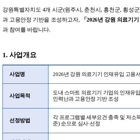
강원특별자치도
4
개 시군
(
원주시
,
춘천시
,
홍천군
,
횡성군
과 고용안정 기반을 조성하고자
,
「
2026
년 강원 의료기기
과 참여를 바랍니다
.
1.
사업개요
사업명
2026
년 강원 의료기기 인재유입 고용
도내 스마트 의료기기 기업의 인재유입
사업목적
인력난과 고용안정 기반 조성
각 프로그램별 세부요건 충족 및 저소
선정방법
준
)
순으로 심사
·
선정