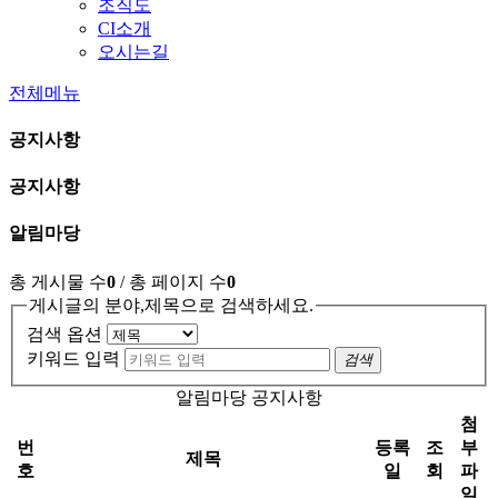
조직도
CI소개
오시는길
전체메뉴
공지사항
공지사항
알림마당
총 게시물 수
0
/ 총 페이지 수
0
게시글의 분야,제목으로 검색하세요.
검색 옵션
키워드 입력
검색
알림마당 공지사항
첨
번
등록
조
부
제목
호
일
회
파
일