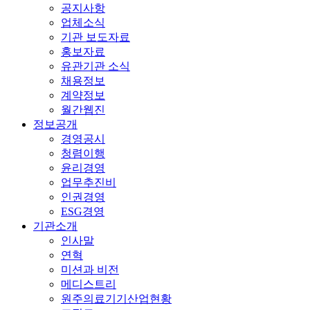
공지사항
업체소식
기관 보도자료
홍보자료
유관기관 소식
채용정보
계약정보
월간웹진
정보공개
경영공시
청렴이행
윤리경영
업무추진비
인권경영
ESG경영
기관소개
인사말
연혁
미션과 비전
메디스트리
원주의료기기산업현황