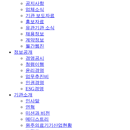
공지사항
업체소식
기관 보도자료
홍보자료
유관기관 소식
채용정보
계약정보
월간웹진
정보공개
경영공시
청렴이행
윤리경영
업무추진비
인권경영
ESG경영
기관소개
인사말
연혁
미션과 비전
메디스트리
원주의료기기산업현황