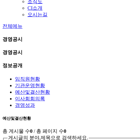
조직도
CI소개
오시는길
전체메뉴
경영공시
경영공시
정보공개
임직원현황
기관운영현황
예산및결산현황
이사회회의록
경영성과
예산및결산현황
총 게시물 수
0
/ 총 페이지 수
0
게시글의 분야,제목으로 검색하세요.