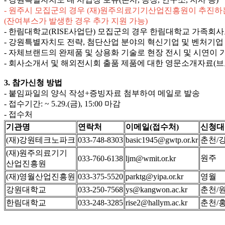
- 원주시 모집군의 경우 (재)원주의료기기산업진흥원이 추진하는
(잔여부스가 발생한 경우 추가 지원 가능)
- 한림대학교(RISE사업단) 모집군의 경우 한림대학교 가족회
- 강원특별자치도 전략, 첨단산업 분야의 혁신기업 및 벤처기업
- 자체브랜드의 완제품 및 상용화 기술로 현장 전시 및 시연이
- 회사소개서 및 해외전시회 출품 제품에 대한 영문소개자료(브
3. 참가신청 방법
- 붙임파일의 양식 작성+증빙자료 첨부하여 메일로 발송
- 접수기간: ~ 5.29.(금), 15:00 마감
- 접수처
기관명
연락처
이메일(접수처)
신청대
(재)강원테크노파크
033-748-8303
basic1945@gwtp.or.kr
춘천/
(재)원주의료기기
원주
033-760-6138
ljm@wmit.or.kr
산업진흥원
(재)영월산업진흥원
033-375-5520
parktg@yipa.or.kr
영월
강원대학교
033-250-7568
ys@kangwon.ac.kr
춘천/
한림대학교
033-248-3285
rise2@hallym.ac.kr
춘천/