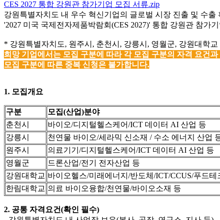
CES 2027 통합 강원관 참가기업 모집 서류.zip
강원특별자치도 내 우수 혁신기업의 글로벌 시장 진출 및 수출
'2027 미국 국제전자제품박람회(CES 2027)' 통합 강원관 
* 강원특별자치도, 원주시, 춘천시, 강릉시, 영월군, 강원대
희망 기업에서는 모집 구분에 따라 각 모집 구분의 자격 요건
모집 구분에 따른 중복 신청은 불가합니다.
1. 모집개요
구분
모집(산업)분야
춘천시
바이오/디지털헬스케어/ICT 데이터 AI 산업 등
강릉시
천연물 바이오/세라믹 신소재 / 수소 에너지 산업 
원주시
의료기기/디지털헬스케어/ICT 데이터 AI 산업 등
영월군
드론산업/전기 전자산업 등
강원대학교
바이오헬스/미래에너지/반도체/ICT/CCUS/푸드테
한림대학교
의료 바이오융합/천연물/바이오소재 등
2. 공통 자격요건(확인 필수)
- 강원특별자치도 내 사업장 보유(본사, 공장, 연구소, 지사 등)