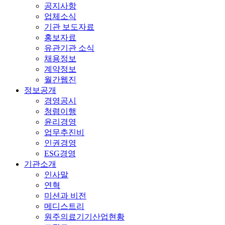
공지사항
업체소식
기관 보도자료
홍보자료
유관기관 소식
채용정보
계약정보
월간웹진
정보공개
경영공시
청렴이행
윤리경영
업무추진비
인권경영
ESG경영
기관소개
인사말
연혁
미션과 비전
메디스트리
원주의료기기산업현황