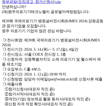
첨부파일(모집공고, 참가신청서).zip
안녕하십니까?
(재)원주의료기기테크노밸리 글로벌마케팅팀입니다.
제39회 국제의료기기·병원설비전시회(KIMES 2024) 강원공동
관 참가기업을 모집합니다.
원주 의료기기 기업의 많은 관심 바랍니다.
❍ 전시회명: 제39회 국제의료기기․병원설비전시회(KIMES
2024)
❍ 전시기간: 2024. 3. 14.(목) ~ 3. 17.(일), 4일간
❍ 전시장소: 서울 COEX 전시장 1, 3층
❍ 신청자격: 강원특별자치도 소재 의료기기 및 헬스케어 제
품 제조기업
❍ 모집부스: C홀 4부스
❍ 신청기간: 2024. 1. 12.(금) 18:00 까지
❍ 신청방법: 담당자 이메일(pse@wmit.or.kr)로 신청서류 제출
❍ 제출서류
①참가신청서(대표자 직인 必)
②참가서약서(대표자 직인 必)
③개인(기업) 정보제공 활용 동의서(대표자 직인 必)
④신청 자격 적정 확인서(대표자 직인 必)